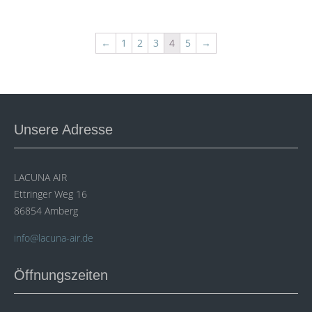
←
1
2
3
4
5
→
Unsere Adresse
LACUNA AIR
Ettringer Weg 16
86854 Amberg
info@lacuna-air.de
Öffnungszeiten