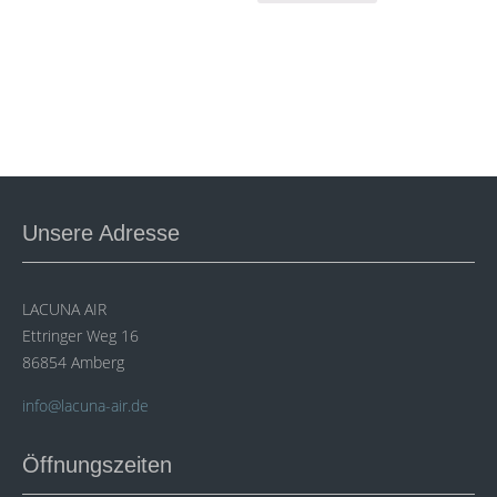
Unsere Adresse
LACUNA AIR
Ettringer Weg 16
86854 Amberg
info@lacuna-air.de
Öffnungszeiten