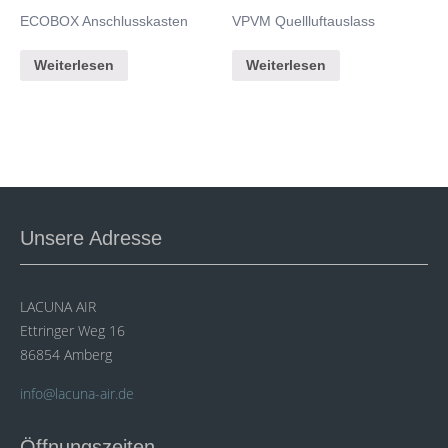
ECOBOX Anschlusskasten
VPVM Quellluftauslass
Weiterlesen
Weiterlesen
Unsere Adresse
LACUNA AIR
Ettringer Weg 16
86854 Amberg
info@lacuna-air.de
Öffnungszeiten