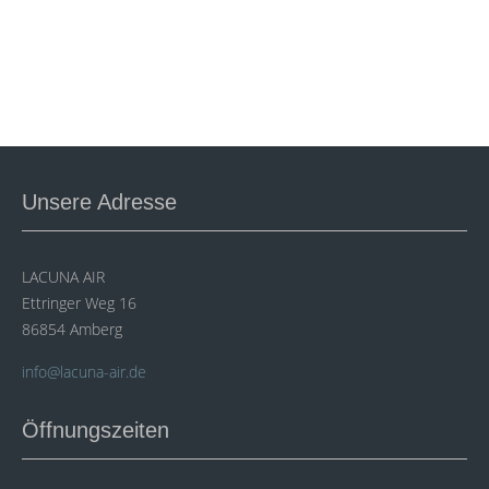
Unsere Adresse
LACUNA AIR
Ettringer Weg 16
86854 Amberg
info@lacuna-air.de
Öffnungszeiten