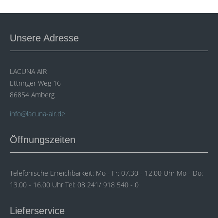
Unsere Adresse
LACUNA AIR
Ettringer Weg 16
86854 Amberg
info@lacuna-air.de
Öffnungszeiten
Telefonische Erreichbarkeit: Mo - Fr: 07.30 - 12.00 Uhr Mo - Do:
13.00 - 16.00 Uhr Tel: 08 241/ 918 540 - 0
Lieferservice