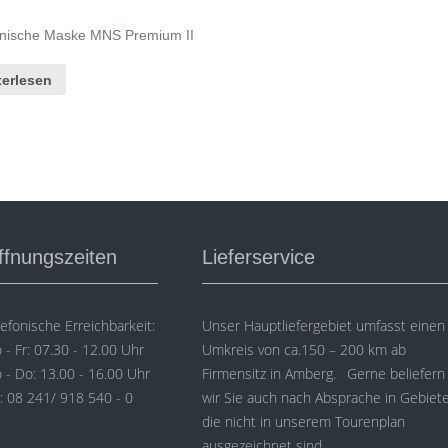
inische Maske MNS Premium II
terlesen
ffnungszeiten
Lieferservice
lefonische Erreichbarkeit:
Unser Hauptliefergebiet umfasst einen
 - Fr: 07.30 - 12.00 Uhr
Umkreis von ca.150 – 200 km ab
 - Do: 13.00 - 16.00 Uhr
Firmensitz in Amberg. Gerne beliefern
l: 08 241/ 918 540 - 0
wir Sie auch nach Absprache in Gebiet
die nicht in unserem Tourenplan
ausgezeichnet sind.