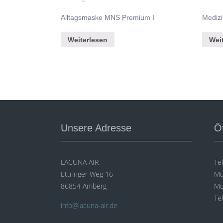
Alltagsmaske MNS Premium I
Mediz
Weiterlesen
Wei
Unsere Adresse
Ö
LACUNA AIR
Te
Ettringer Weg 16
Mo
86854 Amberg
Mo
Te
info@lacuna-air.de