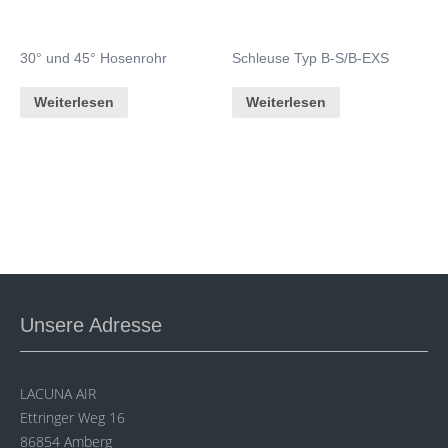
30° und 45° Hosenrohr
Schleuse Typ B-S/B-EXS
Weiterlesen
Weiterlesen
Unsere Adresse
LACUNA AIR
Ettringer Weg 16
86854 Amberg